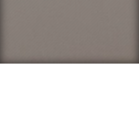
Conformément aux dispositions des articles 6-III et 19
de la Loi n°2004-575 du 21 juin 2004 pour la Confiance
dans l’Économie Numérique, dite LCEN, il est porté à la
connaissance des utilisateurs et visiteurs du site
GALERIE DE BUYZER / ESPRIT DES RIVES (ci-après
désignés « l’utilisateur ») les présentes mentions
légales en régissant l’accès et l’utilisation. Le site
GALERIE DE BUYZER / ESPRIT DES RIVES est