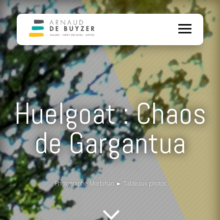
Huelgoat : Chaos
de Gargantua
Photographe Morbihan
►
Tableaux photos
3